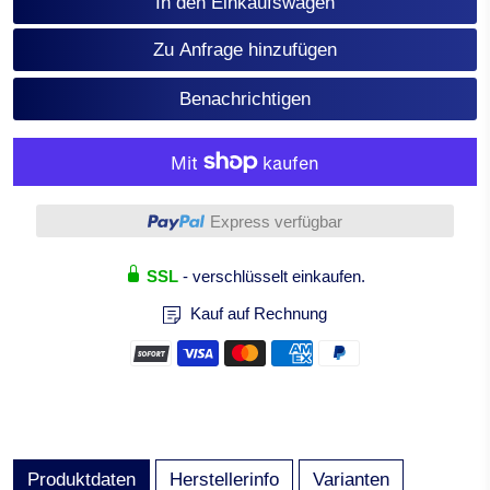
In den Einkaufswagen
Zu Anfrage hinzufügen
Benachrichtigen
Weitere Bezahlmöglichkeiten
Express verfügbar
SSL
- verschlüsselt einkaufen.
Kauf auf Rechnung
Produktdaten
Herstellerinfo
Varianten