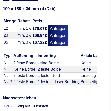
100 x 180 x 34 mm (dxDxb)
Menge
Rabatt
Preis
12
min. 1%
Anfragen
170,67€
23
min. 2%
Anfragen
168,94€
35
min. 3%
Anfragen
167,22€
Typ
Außenring
Innenring
Axiale Lastauf
NU
2 feste Borde
keine Borde
Keine
N
Keine Borde
2 feste Borde
Keine
NJ
2 feste Borde
1 fester Bord
Einseitig
NUP
2 feste Borde
1 fester + loser Bordring
Beidseitig
Nachsetzzeichen
TVP2 - Käfig aus Kunststoff