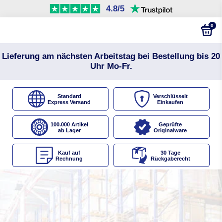
4.8/5
0
Lieferung am nächsten Arbeitstag bei Bestellung bis 20
Uhr Mo-Fr.
Standard
Verschlüsselt
Express Versand
Einkaufen
100.000 Artikel
Geprüfte
ab Lager
Originalware
Kauf auf
30 Tage
Rechnung
Rückgaberecht